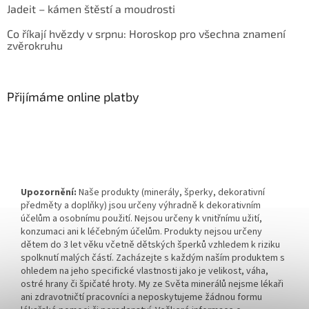
Jadeit – kámen štěstí a moudrosti
Co říkají hvězdy v srpnu: Horoskop pro všechna znamení
zvěrokruhu
Přijímáme online platby
Upozornění:
Naše produkty (minerály, šperky, dekorativní
předměty a doplňky) jsou určeny výhradně k dekorativním
účelům a osobnímu použití. Nejsou určeny k vnitřnímu užití,
konzumaci ani k léčebným účelům. Produkty nejsou určeny
dětem do 3 let věku včetně dětských šperků vzhledem k riziku
spolknutí malých částí. Zacházejte s každým naším produktem s
ohledem na jeho specifické vlastnosti jako je velikost, váha,
ostré hrany či špičaté hroty. My ze Světa minerálů nejsme lékaři
ani zdravotničtí pracovníci a neposkytujeme žádnou formu