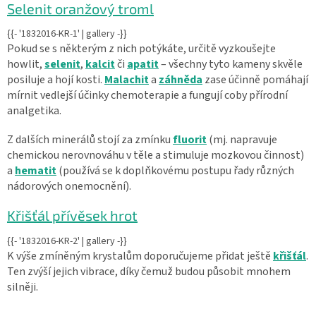
Selenit oranžový troml
{{- '1832016-KR-1' | gallery -}}
Pokud se s některým z nich potýkáte, určitě vyzkoušejte
howlit,
selenit
,
kalcit
či
apatit
– všechny tyto kameny skvěle
posiluje a hojí kosti.
Malachit
a
záhněda
zase účinně pomáhají
mírnit vedlejší účinky chemoterapie a fungují coby přírodní
analgetika.
Z dalších minerálů stojí za zmínku
fluorit
(mj. napravuje
chemickou nerovnováhu v těle a stimuluje mozkovou činnost)
a
hematit
(používá se k doplňkovému postupu řady různých
nádorových onemocnění).
Křišťál přívěsek hrot
{{- '1832016-KR-2' | gallery -}}
K výše zmíněným krystalům doporučujeme přidat ještě
křišťál
.
Ten zvýší jejich vibrace, díky čemuž budou působit mnohem
silněji.