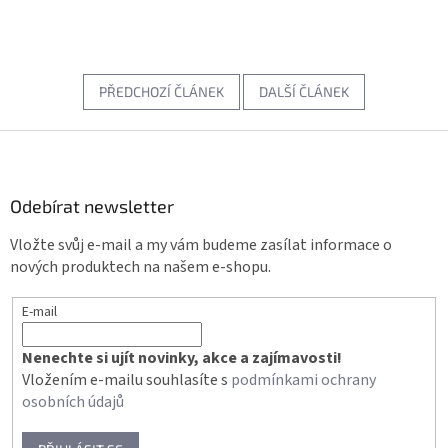
PŘEDCHOZÍ ČLÁNEK
DALŠÍ ČLÁNEK
Z
á
p
a
Odebírat newsletter
t
Vložte svůj e-mail a my vám budeme zasílat informace o
í
nových produktech na našem e-shopu.
E-mail
Nenechte si ujít novinky, akce a zajímavosti!
Vložením e-mailu souhlasíte s
podmínkami ochrany
osobních údajů