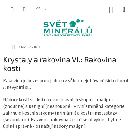
Přejít
na
CZK
NÁKUP
obsah
KOŠÍK
Domů
/
MAGAZÍN
/
Krystaly a rakovina VI.: Rakovina
kostí
Rakovina je bezesporu jednou z vůbec nejobávanějších chorob.
A nevybírá si...
Nádory kostí se dělí do dvou hlavních skupin – maligní
(zhoubné) a benigní (nezhoubné). První zmíněná kategorie
zahrnuje kostní sarkomy (primární) a kostní metastázy
(sekundární). Názvem „rakovina kostí“ se obvykle - byť ne
úplně správně - označují nádory maligní.