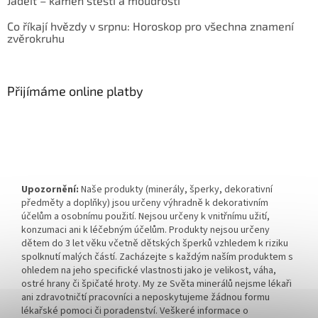
Jadeit – kámen štěstí a moudrosti
Co říkají hvězdy v srpnu: Horoskop pro všechna znamení
zvěrokruhu
Přijímáme online platby
Upozornění:
Naše produkty (minerály, šperky, dekorativní
předměty a doplňky) jsou určeny výhradně k dekorativním
účelům a osobnímu použití. Nejsou určeny k vnitřnímu užití,
konzumaci ani k léčebným účelům. Produkty nejsou určeny
dětem do 3 let věku včetně dětských šperků vzhledem k riziku
spolknutí malých částí. Zacházejte s každým naším produktem s
ohledem na jeho specifické vlastnosti jako je velikost, váha,
ostré hrany či špičaté hroty. My ze Světa minerálů nejsme lékaři
ani zdravotničtí pracovníci a neposkytujeme žádnou formu
lékařské pomoci či poradenství. Veškeré informace o