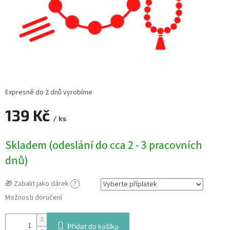
Expresně do 2 dnů vyrobíme
139 Kč
/ ks
Měrná
Skladem (odeslání do cca 2 - 3 pracovních
cena:
dnů)
🎁 Zabalit jako dárek
?
Možnosti doručení
Přidat do košíku