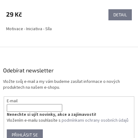
29 Kč
DETAIL
Motivace - Iniciativa - Síla
Z
á
p
a
Odebírat newsletter
t
Vložte svůj e-mail a my vám budeme zasílat informace o nových
í
produktech na našem e-shopu.
E-mail
Nenechte si ujít novinky, akce a zajímavosti!
Vložením e-mailu souhlasíte s
podmínkami ochrany osobních údajů
PŘIHLÁSIT SE