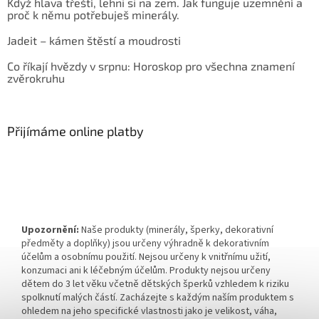
Když hlava třeští, lehni si na zem. Jak funguje uzemnění a
proč k němu potřebuješ minerály.
Jadeit – kámen štěstí a moudrosti
Co říkají hvězdy v srpnu: Horoskop pro všechna znamení
zvěrokruhu
Přijímáme online platby
Upozornění:
Naše produkty (minerály, šperky, dekorativní
předměty a doplňky) jsou určeny výhradně k dekorativním
účelům a osobnímu použití. Nejsou určeny k vnitřnímu užití,
konzumaci ani k léčebným účelům. Produkty nejsou určeny
dětem do 3 let věku včetně dětských šperků vzhledem k riziku
spolknutí malých částí. Zacházejte s každým naším produktem s
ohledem na jeho specifické vlastnosti jako je velikost, váha,