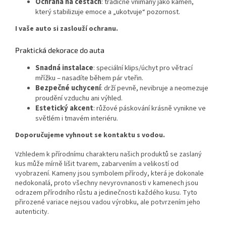
Ochrana na cestách
: tradičně vnímaný jako kámen,
který stabilizuje emoce a „ukotvuje“ pozornost.
I vaše auto si zaslouží ochranu.
Praktická dekorace do auta
Snadná instalace
: speciální klips/úchyt pro větrací
mřížku – nasadíte během pár vteřin.
Bezpečné uchycení
: drží pevně, nevibruje a neomezuje
proudění vzduchu ani výhled.
Estetický akcent
: růžové páskování krásně vynikne ve
světlém i tmavém interiéru.
Doporučujeme vyhnout se kontaktu s vodou.
Vzhledem k přírodnímu charakteru našich produktů se zaslaný
kus může mírně lišit tvarem, zabarvením a velikostí od
vyobrazení. Kameny jsou symbolem přírody, která je dokonale
nedokonalá, proto všechny nevyrovnanosti v kamenech jsou
odrazem přírodního růstu a jedinečnosti každého kusu. Tyto
přirozené variace nejsou vadou výrobku, ale potvrzením jeho
autenticity.