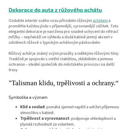
Dekorace do auta z růžového achátu
Ozdobte interiér svého vozu přírodním růžovým
achátem
a
proměňte každou jízdu v příjemnější, vyrovnanější zážitek. Tato
elegantní dekorace je navržena pro snadné uchycení do větrací
mřížky – nepřekáží ve výhledu a dodá kabině jemný akcent v
odstínech růžové s typickým achátovým páskováním.
Růžový achát je známý svými proužky a měkkými růžovými tóny.
Tradičně je spojován s vnitřní stabilitou, zklidněním a jemnou
ochranou – ideální společník do městského provozu i na delší
trasy.
"Talisman klidu, trpělivosti a ochrany.“
Symbolika a význam
Klid a soulad
: pomáhá zjemnit napětí a udržet příjemnou
atmosféru v kabině.
Trpělivost a vyrovnanost
: podporuje ohleduplnost a
plynulá rozhodnutí za volantem.