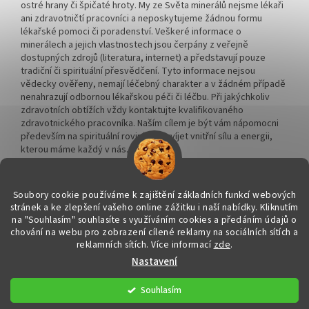
ostré hrany či špičaté hroty. My ze Světa minerálů nejsme lékaři
ani zdravotničtí pracovníci a neposkytujeme žádnou formu
lékařské pomoci či poradenství. Veškeré informace o
minerálech a jejich vlastnostech jsou čerpány z veřejně
dostupných zdrojů (literatura, internet) a představují pouze
tradiční či spirituální přesvědčení. Tyto informace nejsou
vědecky ověřeny, nemají léčebný charakter a v žádném případě
nenahrazují odbornou lékařskou péči či léčbu. Při jakýchkoliv
zdravotních obtížích vždy kontaktujte kvalifikovaného
zdravotnického pracovníka. Naším cílem je být vám nápomocni
především na spirituální rovině a rozvíjet vnitřní sílu a energii,
kterou máme každý v nás.
Soubory cookie používáme k zajištění základních funkcí webových
stránek a ke zlepšení vašeho online zážitku i naší nabídky.
Kliknutím
na "Souhlasím" souhlasíte s využíváním cookies a předáním údajů o
Vytvořil Shoptet
chování na webu pro zobrazení cílené reklamy na sociálních sítích a
reklamních sítích. Více informací
zde
.
Nastavení
Copyright 2026
Svět minerálů
. Všechna práva vyhrazena.
Upravit
nastavení cookies
Souhlasím