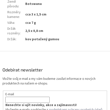
Země
Botswana
původu
:
Rozměry
cca 3 x 1,5 cm
kamene
:
Váha
:
cca 7 g
Držák
2,5 x 0,8 cm
rozměry
:
Držák
:
kov potažený gumou
Z
á
p
a
Odebírat newsletter
t
Vložte svůj e-mail a my vám budeme zasílat informace o nových
í
produktech na našem e-shopu.
E-mail
Nenechte si ujít novinky, akce a zajímavosti!
Vložením e-mailu souhlasíte s
podmínkami ochrany osobních údajů