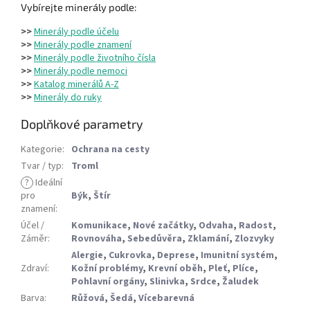
Vybírejte minerály podle:
>>
Minerály podle účelu
>>
Minerály podle znamení
>>
Minerály podle životního čísla
>>
Minerály podle nemoci
>>
Katalog minerálů A-Z
>>
Minerály do ruky
Doplňkové parametry
Kategorie
:
Ochrana na cesty
Tvar / typ
:
Troml
?
Ideální
pro
Býk
,
Štír
znamení
:
Účel /
Komunikace
,
Nové začátky
,
Odvaha
,
Radost
,
Záměr
:
Rovnováha
,
Sebedůvěra
,
Zklamání
,
Zlozvyky
Alergie
,
Cukrovka
,
Deprese
,
Imunitní systém
,
Zdraví
:
Kožní problémy
,
Krevní oběh
,
Pleť
,
Plíce
,
Pohlavní orgány
,
Slinivka
,
Srdce
,
Žaludek
Barva
:
Růžová
,
Šedá
,
Vícebarevná