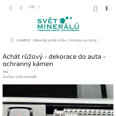
Přejít
na
CZK
NÁKUP
obsah
KOŠÍK
Domů
/
KAMENY
/
Minerály podle účelu
/
Ochrana na cesty
/
Achát růžový - dekorace do auta -
ochranný kámen
994
Značka:
Svět minerálů