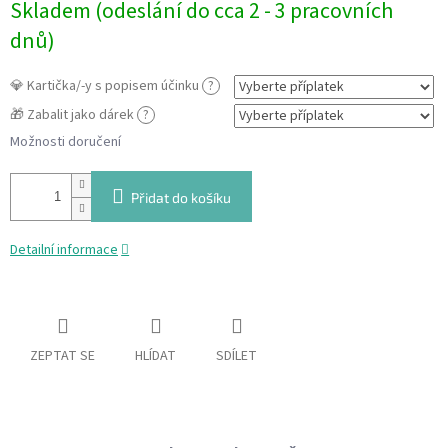
Skladem (odeslání do cca 2 - 3 pracovních
cena:
dnů)
💎 Kartička/-y s popisem účinku
?
🎁 Zabalit jako dárek
?
Možnosti doručení
Přidat do košíku
Detailní informace
ZEPTAT SE
HLÍDAT
SDÍLET